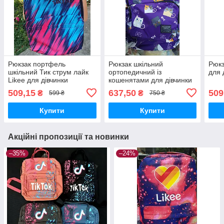
Рюкзак портфель
Рюкзак шкільний
Рюкз
шкільний Тик струм лайк
ортопедичний із
для 
Likee для дівчинки
кошенятами для дівчинки
3-9 клас
509,15
637,50
509
₴
₴
599 ₴
750 ₴
Купити
Купити
Акційні пропозиції та новинки
–35%
–24%