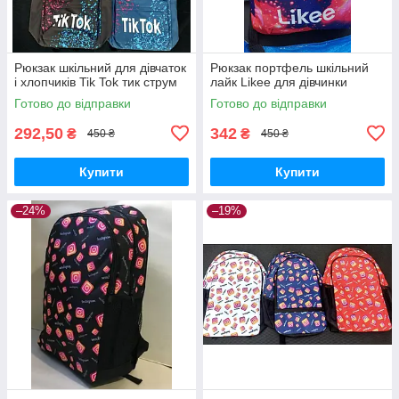
Рюкзак шкільний для дівчаток
Рюкзак портфель шкільний
і хлопчиків Tik Tok тик струм
лайк Likee для дівчинки
Готово до відправки
Готово до відправки
292,50
342
₴
₴
450 ₴
450 ₴
Купити
Купити
–24%
–19%