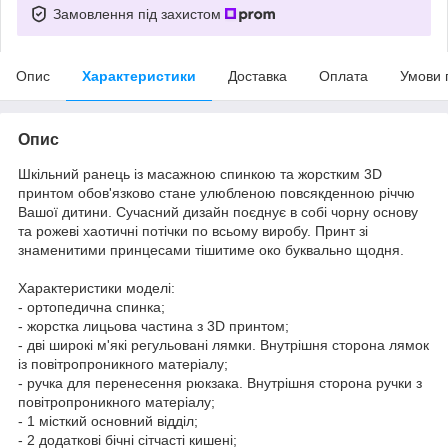
Замовлення під захистом
Опис
Характеристики
Доставка
Оплата
Умови 
Опис
Шкільний ранець із масажною спинкою та жорстким 3D
принтом обов'язково стане улюбленою повсякденною річчю
Вашої дитини. Сучасний дизайн поєднує в собі чорну основу
та рожеві хаотичні потічки по всьому виробу. Принт зі
знаменитими принцесами тішитиме око буквально щодня.
Характеристики моделі:
- ортопедична спинка;
- жорстка лицьова частина з 3D принтом;
- дві широкі м'які регульовані лямки. Внутрішня сторона лямок
із повітропроникного матеріалу;
- ручка для перенесення рюкзака. Внутрішня сторона ручки з
повітропроникного матеріалу;
- 1 місткий основний відділ;
- 2 додаткові бічні сітчасті кишені;