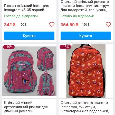
Стильний шкільний рюкзак із
Рюкзак шкільний Інстаграм
принтом Інстаграм тик струм.
Instagram 43-35 чорний
Для подорожей, тренувань,
навчання
Готово до відправки
Готово до відправки
342
364,50
₴
₴
450 ₴
450 ₴
Купити
Купити
–19%
–15%
Шкільний міцний
Стильний рюкзак із принтом
ортопедичний рюкзак для
Instagram, тик струм,
дівчинки рожевий
Інстальграм Для подорожей,
тренувань, навчання