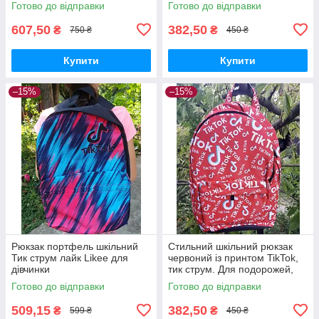
Готово до відправки
Готово до відправки
607,50
382,50
₴
₴
750 ₴
450 ₴
Купити
Купити
–15%
–15%
Рюкзак портфель шкільний
Стильний шкільний рюкзак
Тик струм лайк Likee для
червоний із принтом TikTok,
дівчинки
тик струм. Для подорожей,
тренувань, навчання.
Готово до відправки
Готово до відправки
509,15
382,50
₴
₴
599 ₴
450 ₴