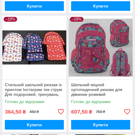
Купити
Купити
–19%
–19%
Стильний шкільний рюкзак із
Шкільний міцний
принтом Інстаграм тик струм.
ортопедичний рюкзак для
Для подорожей, тренувань,
дівчинки рожевий
навчання
Готово до відправки
Готово до відправки
364,50
607,50
₴
₴
450 ₴
750 ₴
Купити
Купити