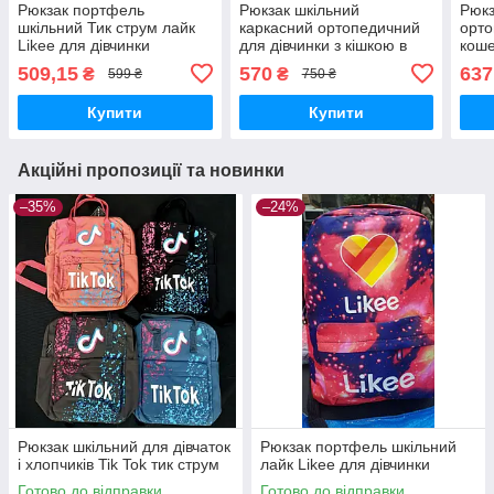
Рюкзак портфель
Рюкзак шкільний
Рюкз
шкільний Тик струм лайк
каркасний ортопедичний
орто
Likee для дівчинки
для дівчинки з кішкою в
коше
асортименті
3-9 
509,15
570
637
₴
₴
599 ₴
750 ₴
Купити
Купити
Акційні пропозиції та новинки
–35%
–24%
Рюкзак шкільний для дівчаток
Рюкзак портфель шкільний
і хлопчиків Tik Tok тик струм
лайк Likee для дівчинки
Готово до відправки
Готово до відправки