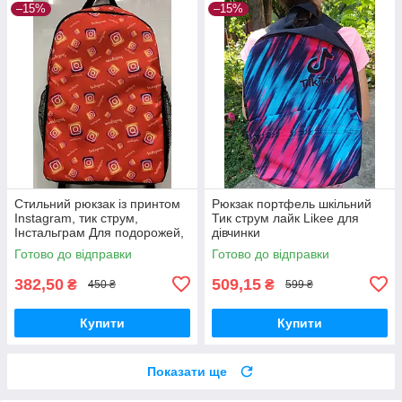
–15%
–15%
Стильний рюкзак із принтом
Рюкзак портфель шкільний
Instagram, тик струм,
Тик струм лайк Likee для
Інстальграм Для подорожей,
дівчинки
тренувань, навчання
Готово до відправки
Готово до відправки
382,50
509,15
₴
₴
450 ₴
599 ₴
Купити
Купити
Показати ще