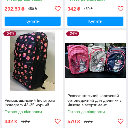
292,50
342
₴
₴
450 ₴
450 ₴
Купити
Купити
–24%
–24%
Рюкзак шкільний каркасний
Рюкзак шкільний Інстаграм
ортопедичний для дівчинки з
Instagram 43-35 чорний
кішкою в асортименті
Готово до відправки
Готово до відправки
342
570
₴
₴
450 ₴
750 ₴