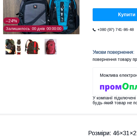
Купити
–24%
Залишилось
0
0
днів
0
0
0
0
0
0
+380 (97) 741-86-48
повернення товару п
У компанії підключені
будь-який товар не п
Розміри: 46×31×2