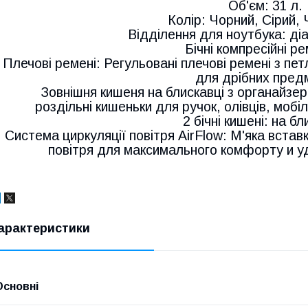
Об'єм: 31 л.
Колір: Чорний, Сірий,
Відділення для ноутбука: діа
Бічні компресійні ре
Плечові ремені: Регульовані плечові ремені з пе
для дрібних пред
Зовнішня кишеня на блискавці з органайзер
роздільні кишеньки для ручок, олівців, моб
2 бічні кишені: на бл
Система циркуляції повітря AirFlow: М'яка встав
повітря для максимального комфорту и 
арактеристики
Основні