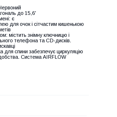
 Червоний
гональ до 15,6'
мені: є
тлею для очок і сітчастим кишенькою
метів
ом: містить знімну ключницю і
ільного телефона та CD-дисків.
искавці
ка для спини забезпечує циркуляцію
удобства. Система AIRFLOW