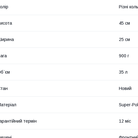
олір
Різні кол
исота
45 см
Ширина
25 см
ага
900 г
б`єм
35 л
Стан
Новий
атеріал
Super-Pol
арантійний термін
12 міс
ишені
Фронтний