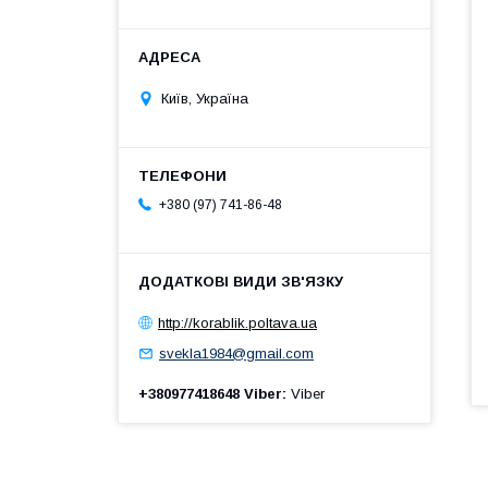
Київ, Україна
+380 (97) 741-86-48
http://korablik.poltava.ua
svekla1984@gmail.com
+380977418648 Viber
Viber