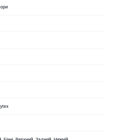
ьори
ytex
, Бічні, Верхний, Задний, Нижній