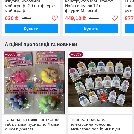
Фігурки, чоловічки
Конструктор Майнкрафт
LEGO
майнкрафт 20 шт. фігурки
Набір фігурок 12 шт.
конс
майнкрафт
фігурки Minecraft
рух
чоловічки My World
630
449,10
877
₴
₴
700 ₴
499 ₴
подарунок для хлопчиків
Купити
Купити
Акційні пропозиції та новинки
–65%
–55%
Таба лапка сквіш, антистрес
Іграшка-приставка,
таба лапка пухнаста, Лапка
електронна консоль,
кішки пухнаста
антистрес поп іт, квік пуш
білий, попілка гра,