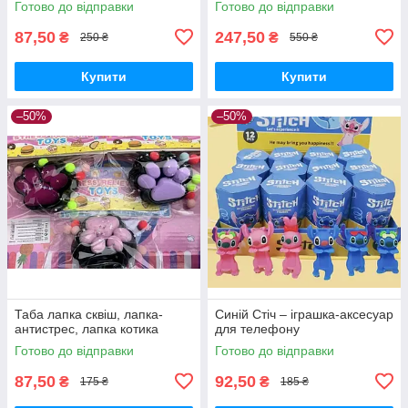
Готово до відправки
Готово до відправки
електронне попікання, popit
87,50
247,50
₴
₴
250 ₴
550 ₴
Купити
Купити
–50%
–50%
Таба лапка сквіш, лапка-
Синій Стіч – іграшка-аксесуар
антистрес, лапка котика
для телефону
Готово до відправки
Готово до відправки
87,50
92,50
₴
₴
175 ₴
185 ₴