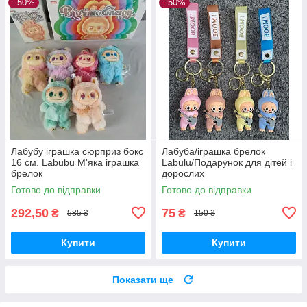
–50%
–50%
Лабубу іграшка сюрприз бокс
Лабуба/іграшка брелок
16 см. Labubu М'яка іграшка
Labulu/Подарунок для дітей і
брелок
дорослих
Готово до відправки
Готово до відправки
292,50
75
₴
₴
585 ₴
150 ₴
Купити
Купити
Показати ще