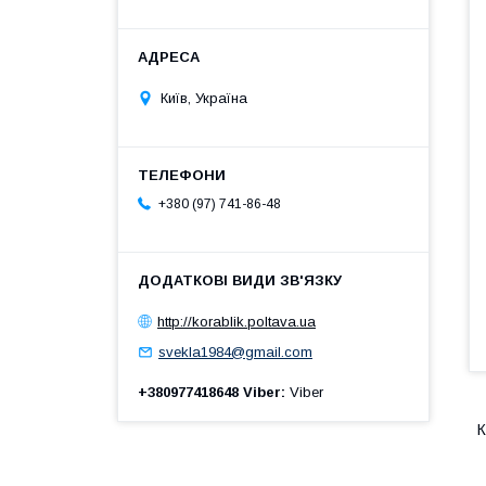
Київ, Україна
+380 (97) 741-86-48
http://korablik.poltava.ua
svekla1984@gmail.com
+380977418648 Viber
Viber
К