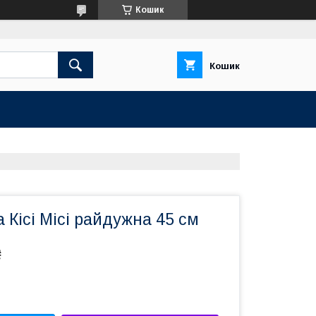
Кошик
Кошик
а Кісі Місі райдужна 45 см
₴