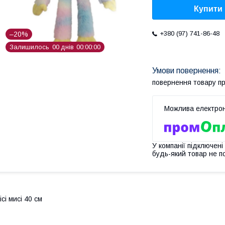
Купити
+380 (97) 741-86-48
–20%
Залишилось
0
0
днів
0
0
0
0
0
0
повернення товару п
У компанії підключені
будь-який товар не п
ісі мисі 40 см