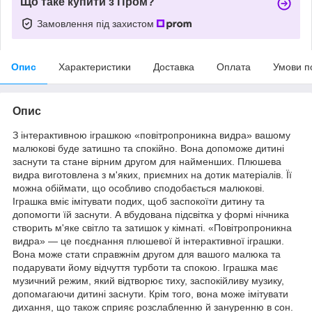
Що таке купити з Пром?
Замовлення під захистом
Опис
Характеристики
Доставка
Оплата
Умови п
Опис
З інтерактивною іграшкою «повітропроникна видра» вашому
малюкові буде затишно та спокійно. Вона допоможе дитині
заснути та стане вірним другом для найменших. Плюшева
видра виготовлена з м'яких, приємних на дотик матеріалів. Її
можна обіймати, що особливо сподобається малюкові.
Іграшка вміє імітувати подих, щоб заспокоїти дитину та
допомогти їй заснути. А вбудована підсвітка у формі нічника
створить м'яке світло та затишок у кімнаті. «Повітропроникна
видра» — це поєднання плюшевої й інтерактивної іграшки.
Вона може стати справжнім другом для вашого малюка та
подарувати йому відчуття турботи та спокою. Іграшка має
музичний режим, який відтворює тиху, заспокійливу музику,
допомагаючи дитині заснути. Крім того, вона може імітувати
дихання, що також сприяє розслабленню й зануренню в сон.