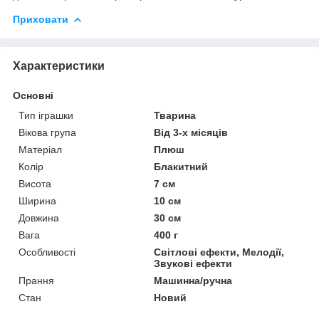
Приховати
Характеристики
Основні
Тип іграшки
Тварина
Вікова група
Від 3-х місяців
Матеріал
Плюш
Колір
Блакитний
Висота
7 см
Ширина
10 см
Довжина
30 см
Вага
400 г
Особливості
Світлові ефекти, Мелодії,
Звукові ефекти
Прання
Машинна/ручна
Стан
Новий