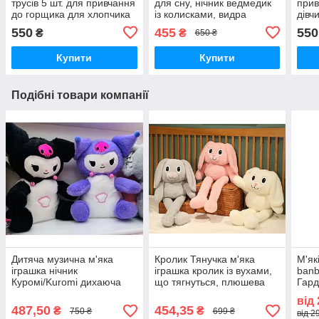
трусів 5 шт. для привчання
для сну, нічник ведмедик
прив
до горщика для хлопчика
із колисками, видра
дівч
Багаторазові трусики на 1-
музична іграшка для
неп
550
455
550
₴
₴
650 ₴
2-4 роки
малюків
Купити
Купити
Подібні товари компанії
Дитяча музична м'яка
Кролик Тянучка м'яка
М'як
іграшка нічник
іграшка кролик із вухами,
banb
Куромі/Kuromi дихаюча
що тягнуться, плюшева
Гард
музична іграшка для сну
іграшка Кролик 60 см
Стин
від
487,50
454,35
₴
₴
750 ₴
699 ₴
від 2