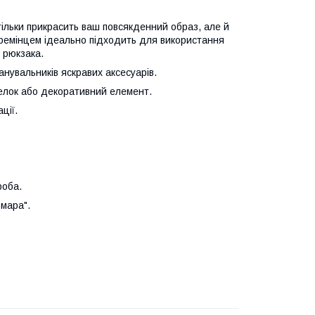
 тільки прикрасить ваш повсякденний образ, але й
 ремінцем ідеально підходить для використання
 рюкзака.
нувальників яскравих аксесуарів.
елок або декоративний елемент.
ції.
роба.
ьмара".