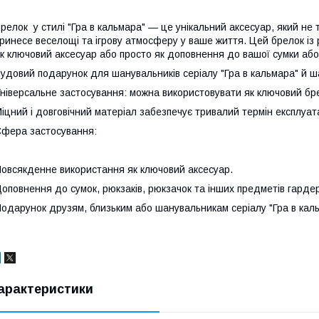
релок у стилі "Гра в кальмара" — це унікальний аксесуар, який не
ринесе веселощі та ігрову атмосферу у ваше життя. Цей брелок із
к ключовий аксесуар або просто як доповнення до вашої сумки або
удовий подарунок для шанувальників серіалу "Гра в кальмара" й ша
ніверсальне застосування: можна використовувати як ключовий бр
іцний і довговічний матеріал забезпечує тривалий термін експлуата
фера застосування:
овсякденне використання як ключовий аксесуар.
оповнення до сумок, рюкзаків, рюкзачок та інших предметів гарде
одарунок друзям, близьким або шанувальникам серіалу "Гра в кал
арактеристики