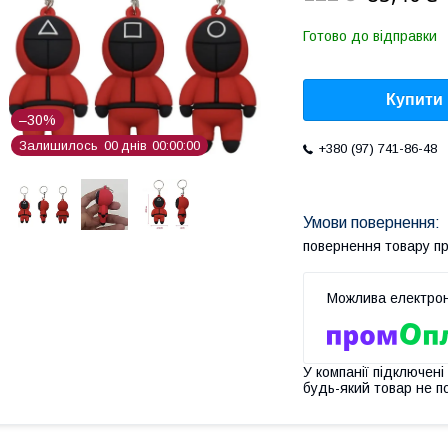
Готово до відправки
Купити
–30%
Залишилось
0
0
днів
0
0
0
0
0
0
+380 (97) 741-86-48
повернення товару п
У компанії підключені
будь-який товар не п