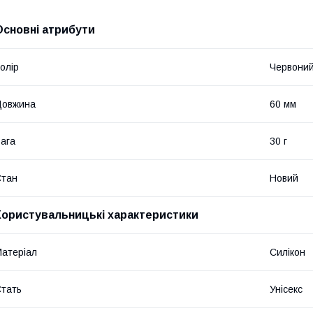
Основні атрибути
олір
Червони
Довжина
60 мм
ага
30 г
Стан
Новий
Користувальницькі характеристики
атеріал
Силікон
тать
Унісекс