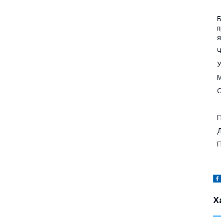
Б
п
я
Ч
У
М
С
П
Д
П
Х